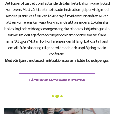
Det ligger oftast ett omfattande detaljarbete bakom varje lyckad
konferens. Med vår tjänst mötesadministration hjälper vi dig med
allt det praktiska så du kan fokusera på konferensinnehållet. Vi vet
att en konferens kan vara tidskrävande att arrangera. Lokaler ska
bokas, logi och middagsarrangemang ska planeras, inbjudningar ska
skickas ut, deltagarförteckningar och namnbrickor ska tas fram
m.m. "Attgöra"-listan för konferensen kan bli lång. Låt oss ta hand
om allt från planering till genomförande och uppföljning av din
konferens.
Med vår tjänst mötesadministration sparar ni både tid och pengar.
Gå till sidan Mötesadministration