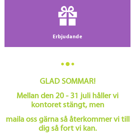
Erbjudande
GLAD SOMMAR!
Mellan den 20 - 31 juli håller vi
kontoret stängt, men
maila oss gärna så återkommer vi till
dig så fort vi kan.