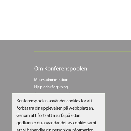
Om Konferenspoolen
Mötesadministration
Hjälp och rådgivning
Stora möten och konferenser
Konferenspoolen använder cookies för att
Bli vår företagskund
förbättra din upplevelsen på webbplatsen.
Bli partner
Genom att fortsätta surfa på sidan
godkänner du användandet av cookies samt
att vi behandlar din personliga information