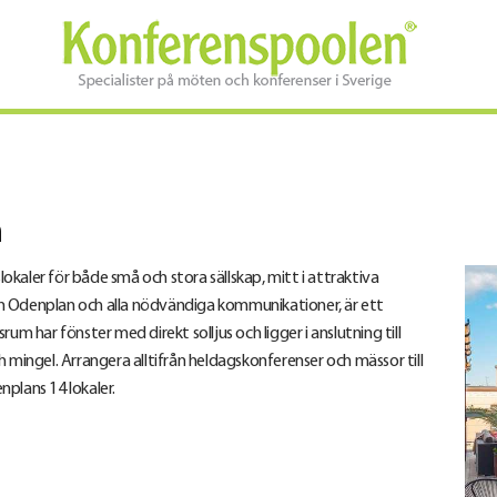
n
kaler för både små och stora sällskap, mitt i attraktiva
n Odenplan och alla nödvändiga kommunikationer, är ett
um har fönster med direkt solljus och ligger i anslutning till
 mingel. Arrangera alltifrån heldagskonferenser och mässor till
enplans 14 lokaler.