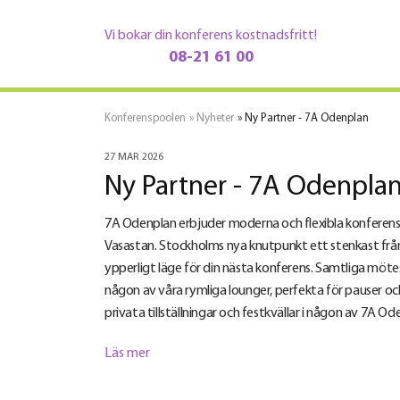
Vi bokar din konferens kostnadsfritt!
08-21 61 00
Konferenspoolen
»
Nyheter
» Ny Partner - 7A Odenplan
27 MAR 2026
Ny Partner - 7A Odenpla
7A Odenplan erbjuder moderna och flexibla konferenslo
Vasastan. Stockholms nya knutpunkt ett stenkast frå
ypperligt läge för din nästa konferens. Samtliga mötesr
någon av våra rymliga lounger, perfekta för pauser och
privata tillställningar och festkvällar i någon av 7A Od
Läs mer