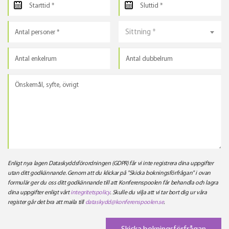
Sittning *
Enligt nya lagen Dataskyddsförordningen (GDPR) får vi inte registrera dina uppgifter
utan ditt godkännande. Genom att du klickar på "Skicka bokningsförfrågan" i ovan
formulär ger du oss ditt godkännande till att Konferenspoolen får behandla och lagra
dina uppgifter enligt vårt
integritetspolicy
. Skulle du vilja att vi tar bort dig ur våra
register går det bra att maila till
dataskydd@konferenspoolen.se
.