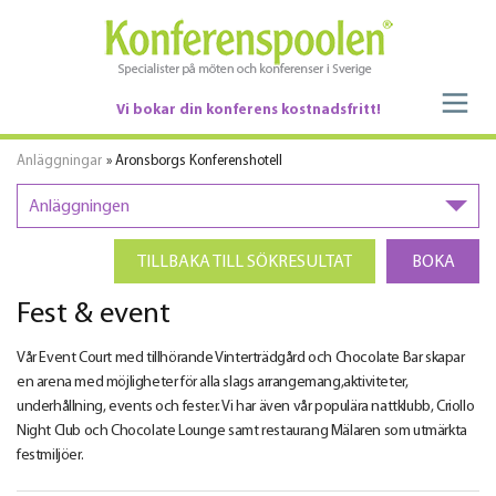
Vi bokar din konferens kostnadsfritt!
Anläggningar
» Aronsborgs Konferenshotell
Anläggningen
TILLBAKA TILL SÖKRESULTAT
BOKA
Fest & event
Vår Event Court med tillhörande Vinterträdgård och Chocolate Bar skapar
en arena med möjligheter för alla slags arrangemang,aktiviteter,
underhållning, events och fester. Vi har även vår populära nattklubb, Criollo
Night Club och Chocolate Lounge samt restaurang Mälaren som utmärkta
festmiljöer.