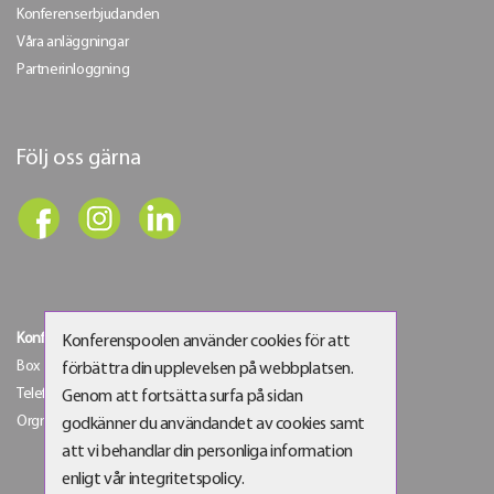
Konferenserbjudanden
Våra anläggningar
Partnerinloggning
Följ oss gärna
Konferenspoolen Sverige AB
Konferenspoolen använder cookies för att
Box 145 | 125 30 Älvsjö | Besöksadress: Älvsjö gårdsväg 6
förbättra din upplevelsen på webbplatsen.
Telefon:
08-21 61 00
| E-post:
info@konferenspoolen.se
Genom att fortsätta surfa på sidan
Orgnr: 556538-4129
godkänner du användandet av cookies samt
att vi behandlar din personliga information
enligt vår integritetspolicy.