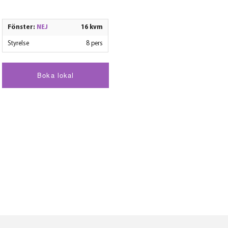
Fönster:
NEJ
16 kvm
Styrelse
8 pers
Boka lokal