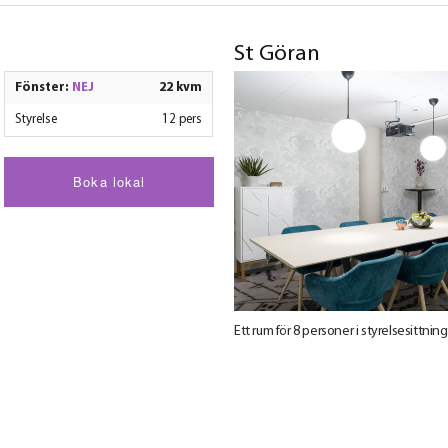
St Göran
Fönster:
NEJ
22 kvm
Styrelse
12 pers
Boka lokal
Ett rum för 8 personer i styrelsesittning