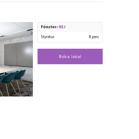
Fönster:
NEJ
Styrelse
8 pers
Boka lokal