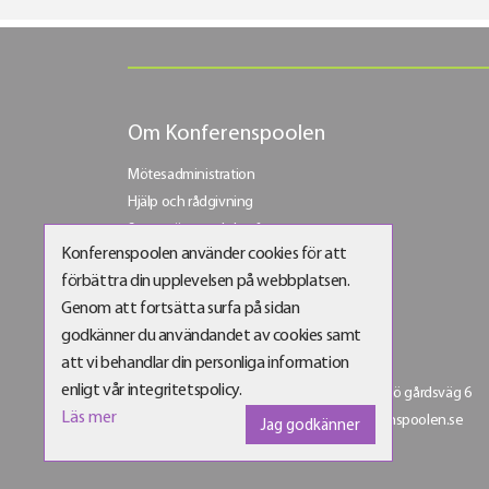
Om Konferenspoolen
Mötesadministration
Hjälp och rådgivning
Stora möten och konferenser
Konferenspoolen använder cookies för att
Bli vår företagskund
förbättra din upplevelsen på webbplatsen.
Bli partner
Genom att fortsätta surfa på sidan
godkänner du användandet av cookies samt
att vi behandlar din personliga information
Konferenspoolen Sverige AB
enligt vår integritetspolicy.
Box 145 | 125 30 Älvsjö | Besöksadress: Älvsjö gårdsväg 6
Läs mer
Telefon:
08-21 61 00
| E-post:
info@konferenspoolen.se
Jag godkänner
Orgnr: 556538-4129