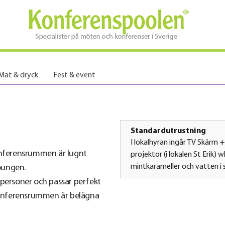
Mat & dryck
Fest & event
Standardutrustning
I lokalhyran ingår TV Skärm +
Konferensrummen är lugnt
projektor (i lokalen St Erik) 
mintkarameller och vatten i s
oungen.
 personer och passar perfekt
Konferensrummen är belägna