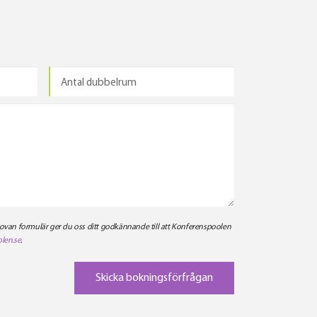
 ovan formulär ger du oss ditt godkännande till att Konferenspoolen
len.se
.