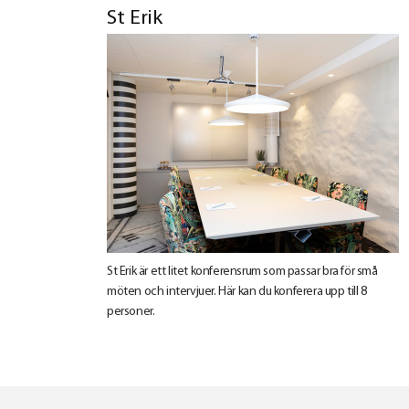
St Erik
St Erik är ett litet konferensrum som passar bra för små
möten och intervjuer. Här kan du konferera upp till 8
personer.