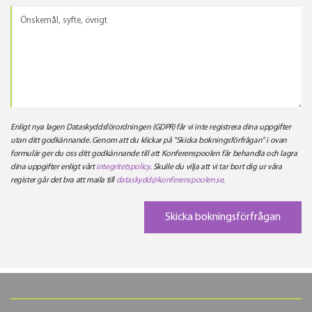
Enligt nya lagen Dataskyddsförordningen (GDPR) får vi inte registrera dina uppgifter
utan ditt godkännande. Genom att du klickar på "Skicka bokningsförfrågan" i ovan
formulär ger du oss ditt godkännande till att Konferenspoolen får behandla och lagra
dina uppgifter enligt vårt
integritetspolicy
. Skulle du vilja att vi tar bort dig ur våra
register går det bra att maila till
dataskydd@konferenspoolen.se
.