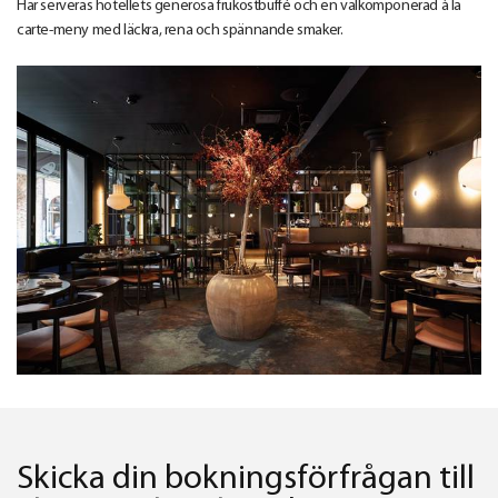
Här serveras hotellets generösa frukostbuffé och en välkomponerad à la
carte-meny med läckra, rena och spännande smaker.
Skicka din bokningsförfrågan till