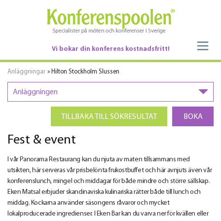
Vi bokar din konferens kostnadsfritt!
Anläggningar
» Hilton Stockholm Slussen
Anläggningen
TILLBAKA TILL SÖKRESULTAT
BOKA
Fest & event
I vår Panorama Restaurang kan du njuta av maten tillsammans med
utsikten, här serveras vår prisbelönta frukostbuffet och här avnjuts även vår
konferenslunch, mingel och middagar för både mindre och större sällskap.
Eken Matsal erbjuder skandinaviska kulinariska rätter både till lunch och
middag. Kockarna använder säsongens råvaror och mycket
lokalproducerade ingredienser. I Eken Bar kan du varva ner för kvällen eller