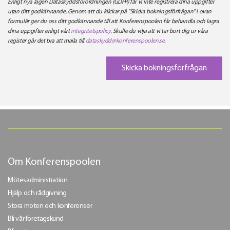
Enligt nya lagen Dataskyddsförordningen (GDPR) får vi inte registrera dina uppgifter
utan ditt godkännande. Genom att du klickar på "Skicka bokningsförfrågan" i ovan
formulär ger du oss ditt godkännande till att Konferenspoolen får behandla och lagra
dina uppgifter enligt vårt
integritetspolicy
. Skulle du vilja att vi tar bort dig ur våra
register går det bra att maila till
dataskydd@konferenspoolen.se
.
Om Konferenspoolen
Mötesadministration
Hjälp och rådgivning
Stora möten och konferenser
Bli vår företagskund