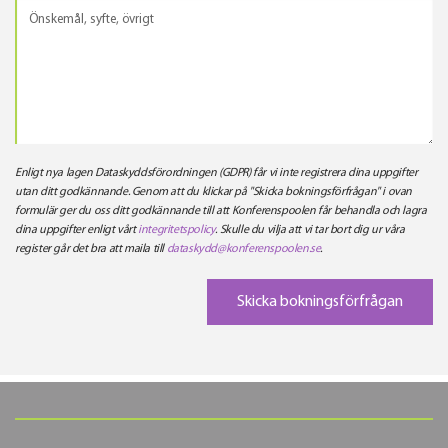
Enligt nya lagen Dataskyddsförordningen (GDPR) får vi inte registrera dina uppgifter
utan ditt godkännande. Genom att du klickar på "Skicka bokningsförfrågan" i ovan
formulär ger du oss ditt godkännande till att Konferenspoolen får behandla och lagra
dina uppgifter enligt vårt
integritetspolicy
. Skulle du vilja att vi tar bort dig ur våra
register går det bra att maila till
dataskydd@konferenspoolen.se
.