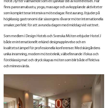
Hotel J lyfter välmående som en självklar del av konferensen. Här
finns panoramabastu, yoga, massage och avkopplande aktiviteter
som kompletterar intensiva mötesdagar. Restaurang J bjuder på
högklassig gastronomi där säsongens råvaror möter internationella
smaker, perfekt för att avrunda dagen med middag vid vattnet.
Som medlem i Design Hotels och Svenska Möten erbjuder Hotel J
både en internationellt erkänd designupplevelse och en
kvalitetsstämpel för professionella konferenser. Med skärgårdens
unika inramning, modern mötesteknik, välbefinnande i fokus och
förstklassig mat och dryck skapas möten som blir både effektiva
och minnesvärda.