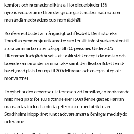
komfort och internationell känsla. Hotellet erbjuder 158
nyrenoverade rum i stilren design där gästerna bor nära naturen
men ändå med stadens puls inom räckhåll.
Konferensutbudet är mångsidigt och flexibelt. Den historiska
Tornvillan rymmer sju unika mötesrum för allt från styrelsemöten till
stora sammankomster på upp till 300 personer. Under 2025
tillkommer Trädgårdshuset – ett exklusivt koncept där möten och
boende samlas under samma tak – samt den flexibla Buketten i J-
huset, med plats för upp till 200 deltagare och en egen uteplats
mot vattnet.
En nyhet är den generösa uteterrassen vid Tornvillan, en inspirerande
miljö med plats för 100 sittande eller 150 stående gäster. Här kan
man samlas för lunch, middag eller mingel med utsikt över
Stockholms inlopp, året runt tack vare smarta lösningar med skydd
och värme.