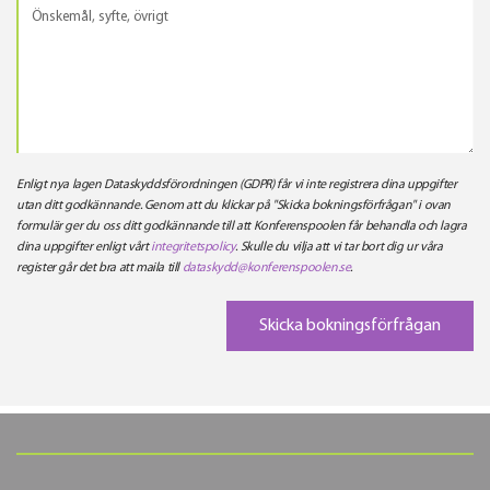
Enligt nya lagen Dataskyddsförordningen (GDPR) får vi inte registrera dina uppgifter
utan ditt godkännande. Genom att du klickar på "Skicka bokningsförfrågan" i ovan
formulär ger du oss ditt godkännande till att Konferenspoolen får behandla och lagra
dina uppgifter enligt vårt
integritetspolicy
. Skulle du vilja att vi tar bort dig ur våra
register går det bra att maila till
dataskydd@konferenspoolen.se
.