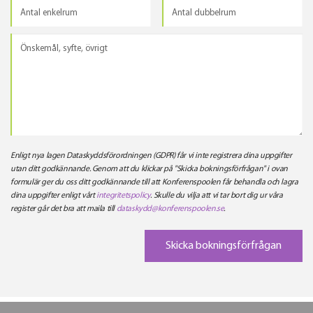
Enligt nya lagen Dataskyddsförordningen (GDPR) får vi inte registrera dina uppgifter
utan ditt godkännande. Genom att du klickar på "Skicka bokningsförfrågan" i ovan
formulär ger du oss ditt godkännande till att Konferenspoolen får behandla och lagra
dina uppgifter enligt vårt
integritetspolicy
. Skulle du vilja att vi tar bort dig ur våra
register går det bra att maila till
dataskydd@konferenspoolen.se
.