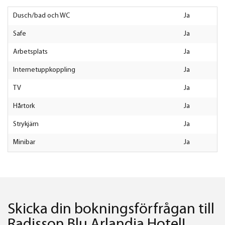
Dusch/bad och WC
ja
Safe
ja
Arbetsplats
ja
Internetuppkoppling
ja
TV
ja
Hårtork
ja
Strykjärn
ja
Minibar
ja
Skicka din bokningsförfrågan till
Radisson Blu Arlandia Hotel!