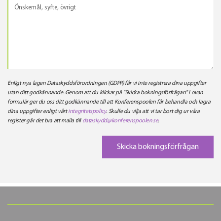
Enligt nya lagen Dataskyddsförordningen (GDPR) får vi inte registrera dina uppgifter
utan ditt godkännande. Genom att du klickar på "Skicka bokningsförfrågan" i ovan
formulär ger du oss ditt godkännande till att Konferenspoolen får behandla och lagra
dina uppgifter enligt vårt
integritetspolicy
. Skulle du vilja att vi tar bort dig ur våra
register går det bra att maila till
dataskydd@konferenspoolen.se
.