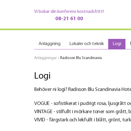
Vi bokar din konferens kostnadsfritt!
08-21 61 00
Anläggning
Lokaler och teknik
Logi
Anläggningar
»
Radisson Blu Scandinavia
Logi
Behöver ni logi? Radisson Blu Scandinavia Hotel
VOGUE - sofistikerat i pudrigt rosa, ljusgrått 
VINTAGE - stilfullt i mörkare toner som grått, 
VIVID - färgstark och lekfullt i blått, grönt, turk