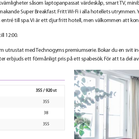
ämligheter såsom laptopanpassat värdeskåp, smart TV, minibar
kande Super Breakfast. Fritt Wi-Fi i alla hotellets utrymmen. 
 entré till spa. Vi är ett djurfritt hotell, men välkommen att k
ll 12:00.
h gym utrustat med Technogyms premiumserie. Bokar du en svit i
er erbjuds ett förmånligt pris på ett spabesök. För att ta del 
355 / 920 st
355
38
355