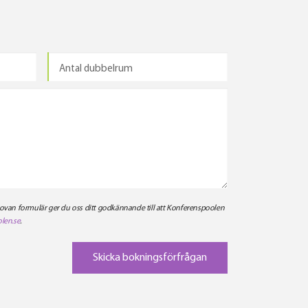
 ovan formulär ger du oss ditt godkännande till att Konferenspoolen
len.se
.