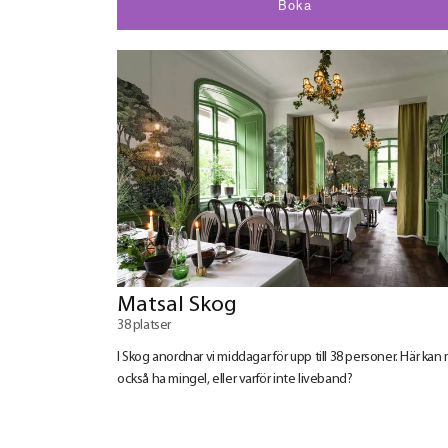
Boka
Matsal Skog
38 platser
I Skog anordnar vi middagar för upp till 38 personer. Här kan
också ha mingel, eller varför inte liveband?