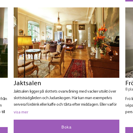
Jaktsalen
Fr
8 pl
Jaktsalen ligger på slottets ovanvåning med vacker utsikt över
slottsträdgården och Judarskogen. Här kan man exempelvis
 från
Frö 
servera fördrink eller kaffe och tårta efter middagen. Eller varför
om
sépa
inte använda den pampiga salen som utställningsyta vid ett
till
pers
visa mer
event?
Boka