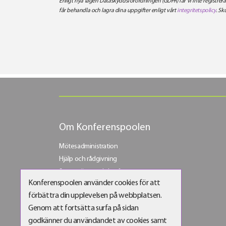
Enligt nya lagen Dataskyddsförordningen (GDPR) får vi inte registre
får behandla och lagra dina uppgifter enligt vårt
integritetspolicy
. Sk
Om Konferenspoolen
Mötesadministration
Hjälp och rådgivning
Stora möten och konferenser
Konferenspoolen använder cookies för att
Bli vår företagskund
förbättra din upplevelsen på webbplatsen.
Bli partner
Genom att fortsätta surfa på sidan
godkänner du användandet av cookies samt