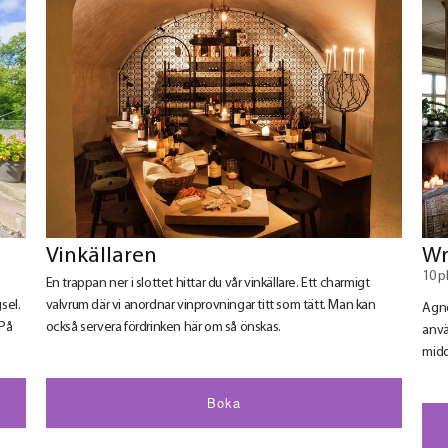
Vinkällaren
Wr
10 p
En trappan ner i slottet hittar du vår vinkällare. Ett charmigt
gsel.
valvrum där vi anordnar vinprovningar titt som tätt. Man kan
Agne
 På
också servera fördrinken här om så önskas.
anvä
midd
Boka