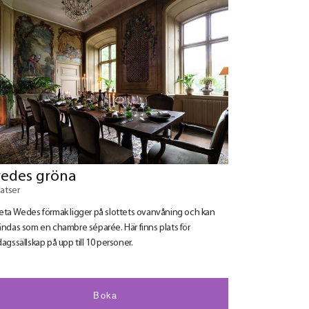
edes gröna
latser
ta Wedes förmak ligger på slottets ovanvåning och kan
ndas som en chambre séparée. Här finns plats för
agssällskap på upp till 10 personer.
Boka