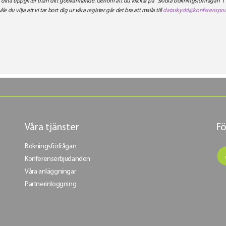
ra dina uppgifter utan ditt godkännande. Genom att du klickar på "Skicka bokningsförfrågan" i
ulle du vilja att vi tar bort dig ur våra register går det bra att maila till
dataskydd@konferenspoo
Våra tjänster
Fö
Bokningsförfrågan
Konferenserbjudanden
Våra anläggningar
Partnerinloggning