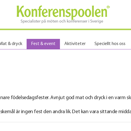
Mat & dryck
Fest & event
Aktiviteter
Speciellt hos oss
gnare födelsedagsfester. Avnjut god mat och dryck i en varm slo
önskemål är ingen fest den andra lik. Det kan vara sittande midd