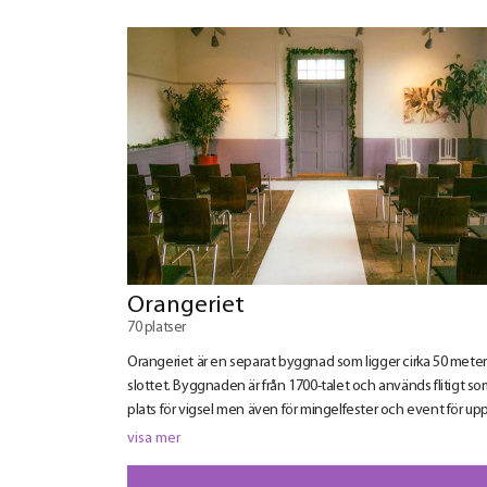
Orangeriet
70 platser
Orangeriet är en separat byggnad som ligger cirka 50 meter
slottet. Byggnaden är från 1700-talet och används flitigt s
plats för vigsel men även för mingelfester och event för upp 
70 personer.
visa mer