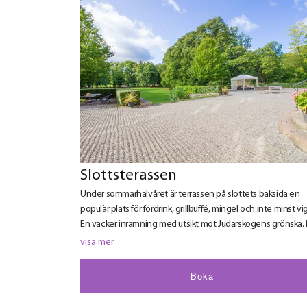
Slottsterassen
Under sommarhalvåret är terrassen på slottets baksida en
populär plats för fördrink, grillbuffé, mingel och inte minst vi
En vacker inramning med utsikt mot Judarskogens grönska.
terrassen kan vi även sätta upp loungetält.
visa mer
Boka