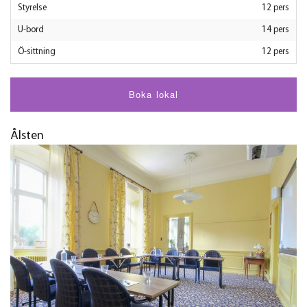
Styrelse
12 pers
U-bord
14 pers
Ö-sittning
12 pers
Boka lokal
Ålsten