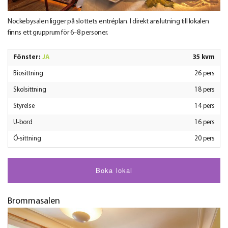
Nockebysalen ligger på slottets entréplan. I direkt anslutning till lokalen
finns ett grupprum för 6–8 personer.
Fönster:
JA
35 kvm
Biosittning
26 pers
Skolsittning
18 pers
Styrelse
14 pers
U-bord
16 pers
Ö-sittning
20 pers
Boka lokal
Brommasalen