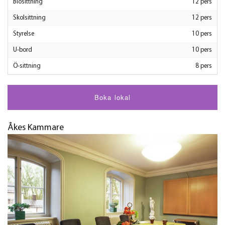
Biosittning
12 pers
Skolsittning
12 pers
Styrelse
10 pers
U-bord
10 pers
Ö-sittning
8 pers
Boka lokal
Åkes Kammare