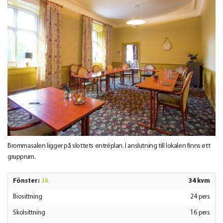
Brommasalen ligger på slottets entréplan. I anslutning till lokalen finns ett
grupprum.
Fönster:
JA
34 kvm
Biosittning
24 pers
Skolsittning
16 pers