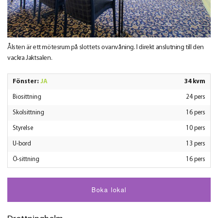
Ålsten är ett mötesrum på slottets ovanvåning. I direkt anslutning till den
vackra Jaktsalen.
Fönster:
JA
34 kvm
Biosittning
24 pers
Skolsittning
16 pers
Styrelse
10 pers
U-bord
13 pers
Ö-sittning
16 pers
Boka lokal