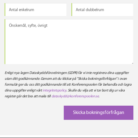
Enligt nya lagen Dataskyddsförordningen (GDPR) får vi inte registrera dina uppgifter
utan ditt godkännande. Genom att du klickar på "Skicka bokningsförfrågan" i ovan
formulär ger du oss ditt godkännande till att Konferenspoolen får behandla och lagra
dina uppgifter enligt vårt
integritetspolicy
. Skulle du vilja att vi tar bort dig ur våra
register går det bra att maila till
dataskydd@konferenspoolen.se
.