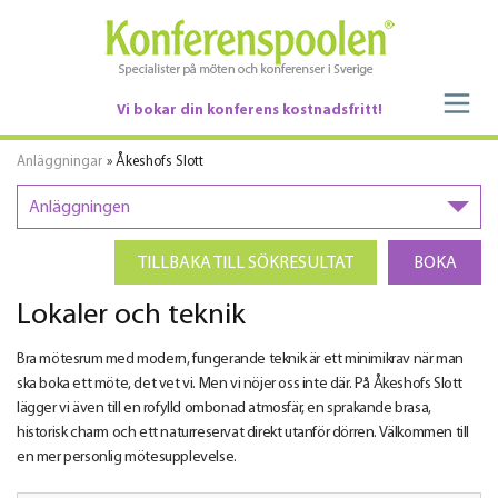
Vi bokar din konferens kostnadsfritt!
Anläggningar
» Åkeshofs Slott
Anläggningen
TILLBAKA TILL SÖKRESULTAT
BOKA
Lokaler och teknik
Bra mötesrum med modern, fungerande teknik är ett minimikrav när man
ska boka ett möte, det vet vi. Men vi nöjer oss inte där. På Åkeshofs Slott
lägger vi även till en rofylld ombonad atmosfär, en sprakande brasa,
historisk charm och ett naturreservat direkt utanför dörren. Välkommen till
en mer personlig mötesupplevelse.