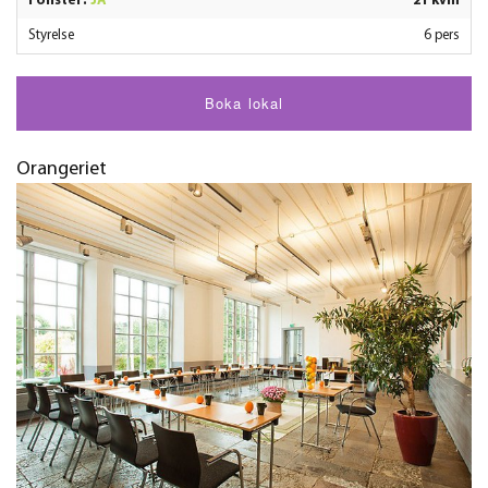
Fönster:
JA
21 kvm
Styrelse
6 pers
Boka lokal
Orangeriet