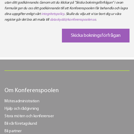
utan ditt godkännande. Genom att du klickar på "Skicka bokningsförfrågan" i ovan
formulär ger du oss ditt godkännande till att Konferenspoolen får behandla och lagra
dina uppgifter enligt vårt
integritetspolicy
. Skulle du vilja att vi tar bort dig ur våra
register går det bra att maila till
dataskydd@konferenspoolen.se
.
Om Konferenspoolen
Mötesadministration
Hjälp och rådgivning
Stora möten och konferenser
Bli vår företagskund
Bli partner