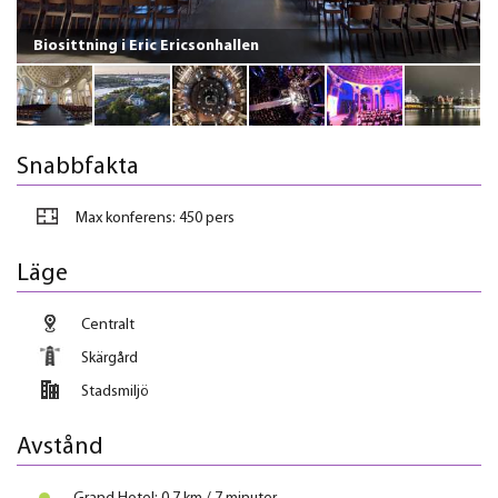
Biosittning i Eric Ericsonhallen
Snabbfakta
Max konferens:
450 pers
Läge
Centralt
Skärgård
Stadsmiljö
Avstånd