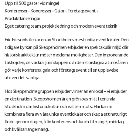
Upp till 500 gäster vid mingel
Konferenser • Kongresser • Galor • Företagsevent •
Produktlanseringar
Eget cateringteam, projektledning och modern eventteknik
Eric Ericsonhallen är en av Stockholms mest unika eventlokaler. Den
tidigare kyrkan på Skeppsholmen erbjuder en spektakulär miljö där
historisk arkitektur möter moderna möjligheter. Den imponerande
takhöjden, de vackra ljusinsläppen och den storslagna atmosfären
gör varje konferens, gala och företagsevent till en upplevelse
utöver det vanliga.
Hos Skeppsholmsgruppen erbjuder vi mer än en lokal – vi erbjuder
en destination. Skeppsholmen är en grön oas mitt i centrala
Stockholm där historia, kultur och vatten möts. Här kan ni
kombinera flera av våra unika eventlokaler och skapa ett naturligt
flöde genom dagen, från konferens och lunch till mingel, middag
och kvällsarrangemang.