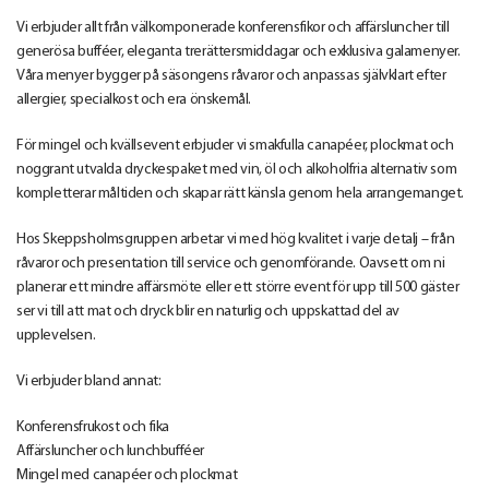
Vi erbjuder allt från välkomponerade konferensfikor och affärsluncher till
generösa bufféer, eleganta trerättersmiddagar och exklusiva galamenyer.
Våra menyer bygger på säsongens råvaror och anpassas självklart efter
allergier, specialkost och era önskemål.
För mingel och kvällsevent erbjuder vi smakfulla canapéer, plockmat och
noggrant utvalda dryckespaket med vin, öl och alkoholfria alternativ som
kompletterar måltiden och skapar rätt känsla genom hela arrangemanget.
Hos Skeppsholmsgruppen arbetar vi med hög kvalitet i varje detalj – från
råvaror och presentation till service och genomförande. Oavsett om ni
planerar ett mindre affärsmöte eller ett större event för upp till 500 gäster
ser vi till att mat och dryck blir en naturlig och uppskattad del av
upplevelsen.
Vi erbjuder bland annat:
Konferensfrukost och fika
Affärsluncher och lunchbufféer
Mingel med canapéer och plockmat