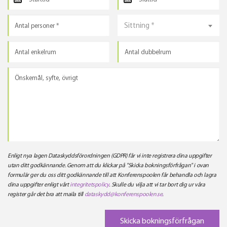
Sittning *
Enligt nya lagen Dataskyddsförordningen (GDPR) får vi inte registrera dina uppgifter
utan ditt godkännande. Genom att du klickar på "Skicka bokningsförfrågan" i ovan
formulär ger du oss ditt godkännande till att Konferenspoolen får behandla och lagra
dina uppgifter enligt vårt
integritetspolicy
. Skulle du vilja att vi tar bort dig ur våra
register går det bra att maila till
dataskydd@konferenspoolen.se
.