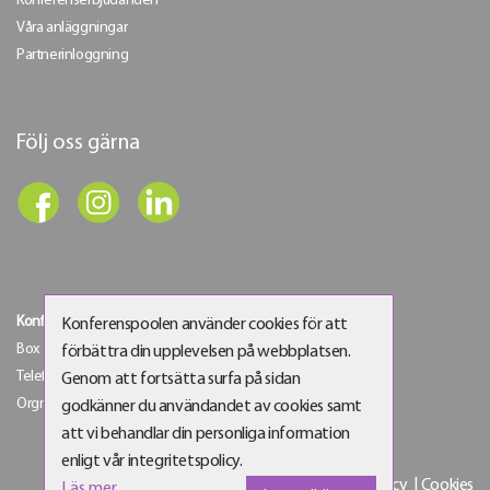
Konferenserbjudanden
Våra anläggningar
Partnerinloggning
Följ oss gärna
Konferenspoolen Sverige AB
Konferenspoolen använder cookies för att
Box 145 | 125 30 Älvsjö | Besöksadress: Älvsjö gårdsväg 6
förbättra din upplevelsen på webbplatsen.
Telefon:
08-21 61 00
| E-post:
info@konferenspoolen.se
Genom att fortsätta surfa på sidan
Orgnr: 556538-4129
godkänner du användandet av cookies samt
att vi behandlar din personliga information
enligt vår integritetspolicy.
Integritetspolicy
|
Cookies
Läs mer