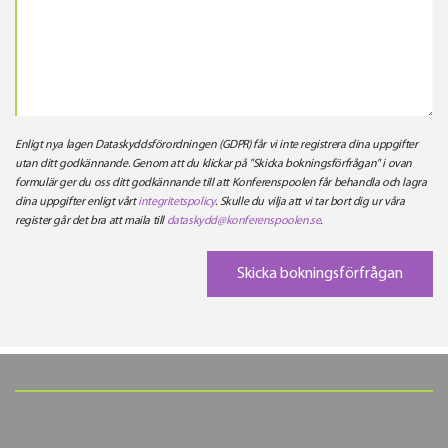
Enligt nya lagen Dataskyddsförordningen (GDPR) får vi inte registrera dina uppgifter
utan ditt godkännande. Genom att du klickar på "Skicka bokningsförfrågan" i ovan
formulär ger du oss ditt godkännande till att Konferenspoolen får behandla och lagra
dina uppgifter enligt vårt
integritetspolicy
. Skulle du vilja att vi tar bort dig ur våra
register går det bra att maila till
dataskydd@konferenspoolen.se
.