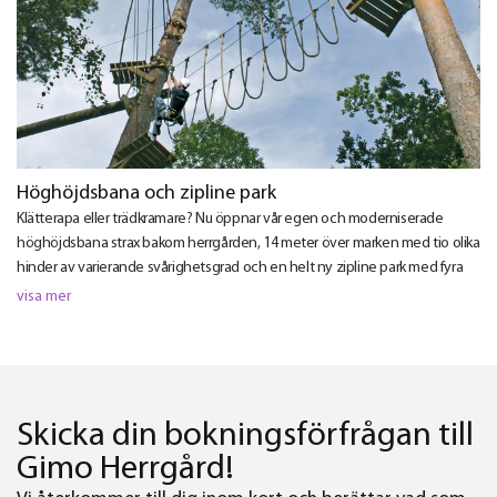
Höghöjdsbana och zipline park
Klätterapa eller trädkramare? Nu öppnar vår egen och moderniserade
höghöjdsbana strax bakom herrgården, 14 meter över marken med tio olika
hinder av varierande svårighetsgrad och en helt ny zipline park med fyra
ziplines. Alla deltagare är säkrade och våra instruktörer finns alltid med på
visa mer
banan.
Skicka din bokningsförfrågan till
Gimo Herrgård!