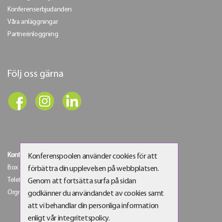
Konferenserbjudanden
Våra anläggningar
Partnerinloggning
Följ oss gärna
Konferenspoolen Sverige AB
Konferenspoolen använder cookies för att
Box 145 | 125 30 Älvsjö | Besöksadress: Älvsjö gårdsväg 6
förbättra din upplevelsen på webbplatsen.
Telefon:
08-21 61 00
| E-post:
info@konferenspoolen.se
Genom att fortsätta surfa på sidan
Orgnr: 556538-4129
godkänner du användandet av cookies samt
att vi behandlar din personliga information
enligt vår integritetspolicy.