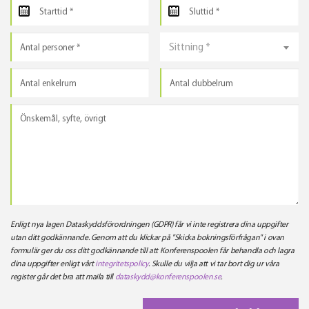
Sittning *
Enligt nya lagen Dataskyddsförordningen (GDPR) får vi inte registrera dina uppgifter
utan ditt godkännande. Genom att du klickar på "Skicka bokningsförfrågan" i ovan
formulär ger du oss ditt godkännande till att Konferenspoolen får behandla och lagra
dina uppgifter enligt vårt
integritetspolicy
. Skulle du vilja att vi tar bort dig ur våra
register går det bra att maila till
dataskydd@konferenspoolen.se
.