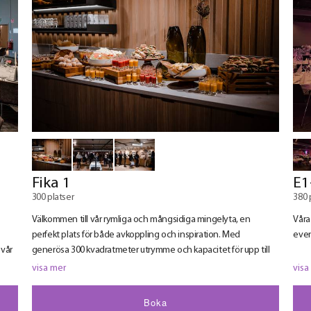
Fika 1
E1
300 platser
380 
Välkommen till vår rymliga och mångsidiga mingelyta, en
Våra
perfekt plats för både avkoppling och inspiration. Med
eve
 vår
generösa 300 kvadratmeter utrymme och kapacitet för upp till
Här 
300 personer erbjuder vår mingelyta en perfekt balans mellan
visa mer
visa
minn
avslappnad atmosfär och professionell miljö.
vår
anpa
Boka
Perfekt för att ta pauser mellan möten och konferenser, samt för
och 