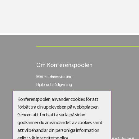
Om Konferenspoolen
Mötesadministration
Hjälp och rådgivning
Stora möten och konferenser
Konferenspoolen använder cookies för att
Bli vår företagskund
förbättra din upplevelsen på webbplatsen.
Bli partner
Genom att fortsätta surfa på sidan
godkänner du användandet av cookies samt
att vi behandlar din personliga information
Konferenspoolen Sverige AB
enligt vår integritetspolicy.