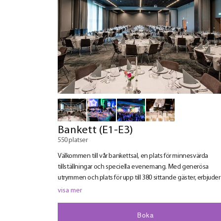
Bankett (E1-E3)
550 platser
Välkommen till vår bankettsal, en plats för minnesvärda
tillställningar och speciella evenemang. Med generösa
utrymmen och plats för upp till 380 sittande gäster, erbjuder
bankettsal en trevlig och öppen atmosfär.
visa mer
Oavsett om det är en gala, bröllop eller företagsbankett, är 
Boka
sal den perfekta platsen att skapa oförglömliga stunder.