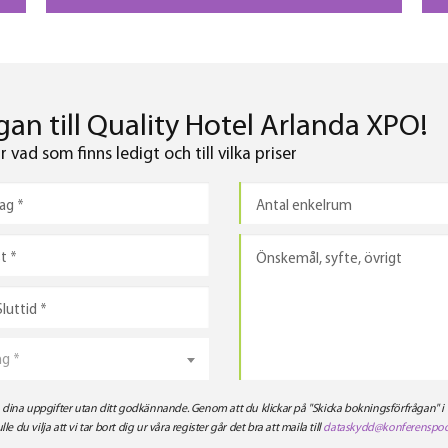
att njuta av en stunds fika eller utforska spännande utställningar.
effe
Kom och upptäck en plats där kreativitet och samtal flödar fritt!
Oavs
före
fram
an till Quality Hotel Arlanda XPO!
Låt 
vad som finns ledigt och till vilka priser
ng *
ra dina uppgifter utan ditt godkännande. Genom att du klickar på "Skicka bokningsförfrågan" i
ulle du vilja att vi tar bort dig ur våra register går det bra att maila till
dataskydd@konferenspoo