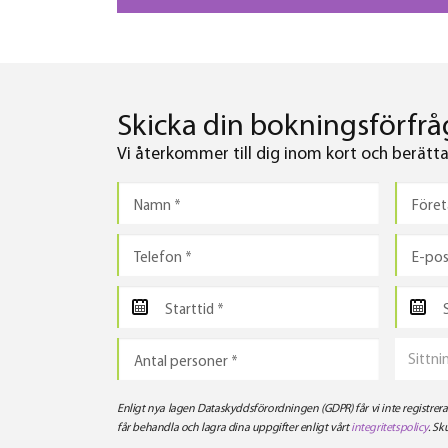
Utrustad med alla nödvändiga faciliteter och uppmärksam
personal som ser till att varje detalj är perfekt.
Skicka din bokningsförfråg
Vi återkommer till dig inom kort och berättar 
Sittni
Enligt nya lagen Dataskyddsförordningen (GDPR) får vi inte registre
får behandla och lagra dina uppgifter enligt vårt
integritetspolicy
. Sk