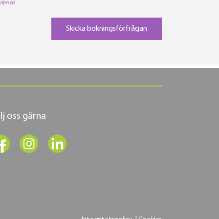
len.se
.
lj oss gärna