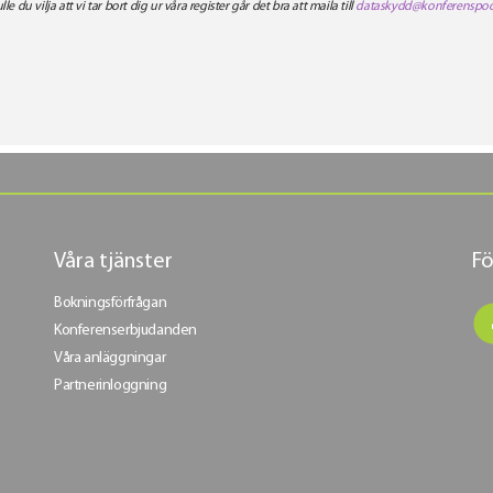
ulle du vilja att vi tar bort dig ur våra register går det bra att maila till
dataskydd@konferenspoo
Våra tjänster
Fö
Bokningsförfrågan
Konferenserbjudanden
Våra anläggningar
Partnerinloggning