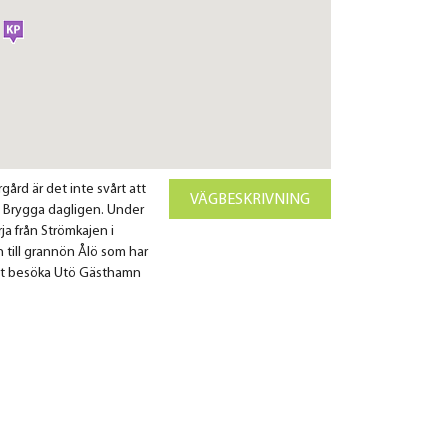
gård är det inte svårt att
VÄGBESKRIVNING
ta Brygga dagligen. Under
ja från Strömkajen i
 till grannön Ålö som har
a att besöka Utö Gästhamn