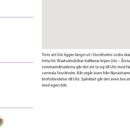
Trots att Utö ligger längst ut i Stockholms södra skär
hitta hit. Waxholmsbåtar trafikerar linjen Utö – Års
sommarmånaderna går det att ta sig till Utö med fär
centrala Stockholm. Båt utgår även från Nynäshamn
broförbindelse till Utö. Självklart går det även br
med egen båt.