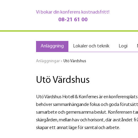
Vi bokar din konferens kostnadsfritt!
08-21 61 00
Anläggning
Lokaler och teknik
Logi
Anläggningar
»
Utö Värdshus
Utö Värdshus
Utö Värdshus Hotell & Konfernes är en konferensplats
behöver sammanhängande fokus och goda förutsättni
samarbete och gemensamma beslut. Konferensen tar p
skärgården, mellan hav och horisont, där avståndet f
skapar ett annat läge för samtal och arbete.