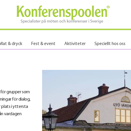
Mat & dryck
Fest & event
Aktiviteter
Speciellt hos oss
 för grupper som
ngar för dialog,
lats i yttersta
rån vardagen