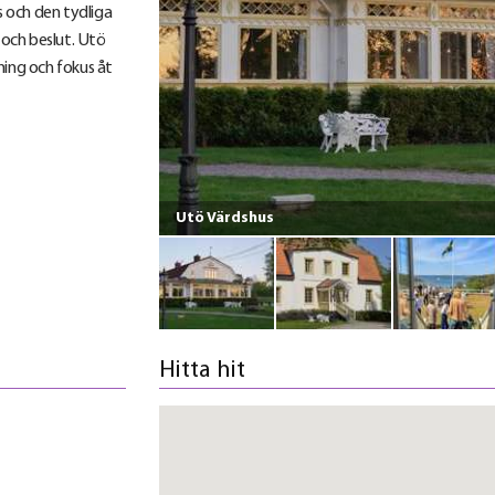
 och den tydliga
 och beslut. Utö
ning och fokus åt
Utö Värdshus
Hitta hit