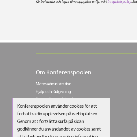
får behandla och lagra dina uppgifter enligt vårt
integritetspolicy
. Sk
Om Konferenspoolen
Mötesadministration
Hjälp och rådgivning
Stora möten och konferenser
Konferenspoolen använder cookies för att
Bli vår företagskund
förbättra din upplevelsen på webbplatsen.
Bli partner
Genom att fortsätta surfa på sidan
godkänner du användandet av cookies samt